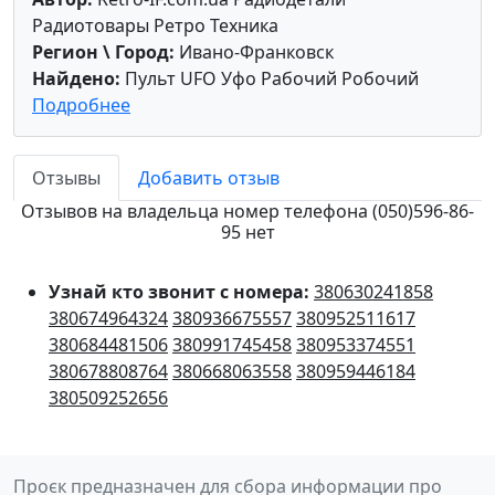
Радиотовары Ретро Техника
Регион \ Город:
Ивано-Франковск
Найдено:
Пульт UFO Уфо Рабочий Робочий
Подробнее
Отзывы
Добавить отзыв
Отзывов на владельца номер телефона (050)596-86-
95 нет
Узнай кто звонит с номера:
380630241858
380674964324
380936675557
380952511617
380684481506
380991745458
380953374551
380678808764
380668063558
380959446184
380509252656
Проєк предназначен для сбора информации про