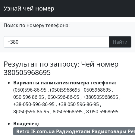
Узнай чей номер
Поиск по номеру телефона:
Найти
Результат по запросу: Чей номер
380505968695
Варианты написания номера телефона:
(050)596-86-95
,
(050)5968695
,
0505968695
,
050 596 86 95
,
050-596-86-95
,
+380505968695
,
+38-050-596-86-95
,
+38 050 596-86-95
,
8(050)596-86-95
,
80505968695
,
8 050 5968695
Владелец:
Retro-IF.com.ua Радиодетали Радиотовары Ре