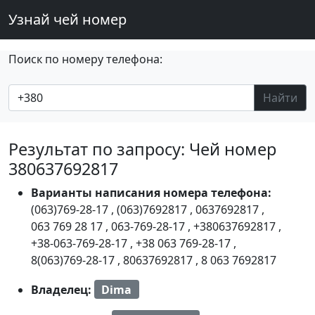
Узнай чей номер
Поиск по номеру телефона:
Найти
Результат по запросу: Чей номер
380637692817
Варианты написания номера телефона:
(063)769-28-17
,
(063)7692817
,
0637692817
,
063 769 28 17
,
063-769-28-17
,
+380637692817
,
+38-063-769-28-17
,
+38 063 769-28-17
,
8(063)769-28-17
,
80637692817
,
8 063 7692817
Владелец:
Dima