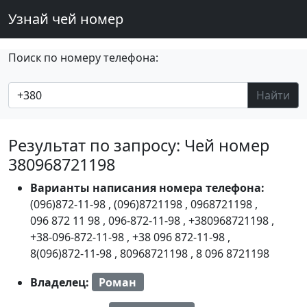
Узнай чей номер
Поиск по номеру телефона:
Найти
Результат по запросу: Чей номер
380968721198
Варианты написания номера телефона:
(096)872-11-98
,
(096)8721198
,
0968721198
,
096 872 11 98
,
096-872-11-98
,
+380968721198
,
+38-096-872-11-98
,
+38 096 872-11-98
,
8(096)872-11-98
,
80968721198
,
8 096 8721198
Владелец:
Роман