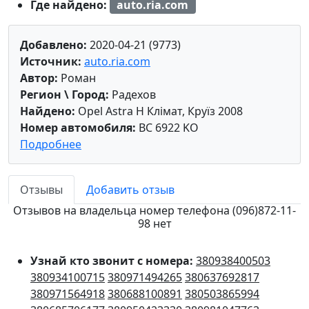
Где найдено:
auto.ria.com
Добавлено:
2020-04-21 (9773)
Источник:
auto.ria.com
Автор:
Роман
Регион \ Город:
Радехов
Найдено:
Opel Astra H Клімат, Круїз 2008
Номер автомобиля:
BC 6922 KO
Подробнее
Отзывы
Добавить отзыв
Отзывов на владельца номер телефона (096)872-11-
98 нет
Узнай кто звонит с номера:
380938400503
380934100715
380971494265
380637692817
380971564918
380688100891
380503865994