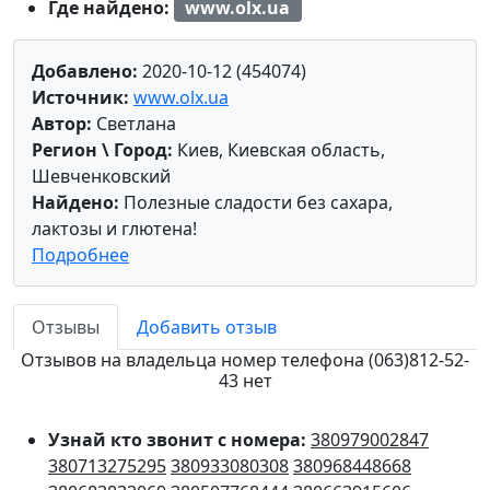
Где найдено:
www.olx.ua
Добавлено:
2020-10-12 (454074)
Источник:
www.olx.ua
Автор:
Светлана
Регион \ Город:
Киев, Киевская область,
Шевченковский
Найдено:
Полезные сладости без сахара,
лактозы и глютена!
Подробнее
Отзывы
Добавить отзыв
Отзывов на владельца номер телефона (063)812-52-
43 нет
Узнай кто звонит с номера:
380979002847
380713275295
380933080308
380968448668