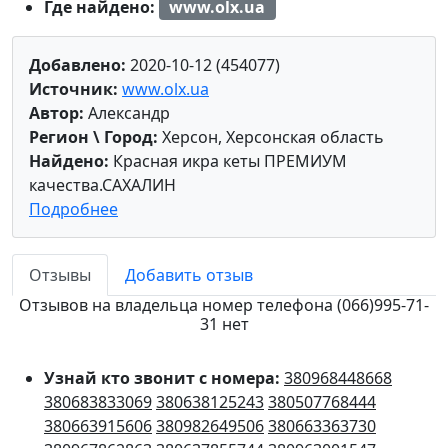
Где найдено:
www.olx.ua
Добавлено:
2020-10-12 (454077)
Источник:
www.olx.ua
Автор:
Александр
Регион \ Город:
Херсон, Херсонская область
Найдено:
Красная икра кеты ПРЕМИУМ
качества.САХАЛИН
Подробнее
Отзывы
Добавить отзыв
Отзывов на владельца номер телефона (066)995-71-
31 нет
Узнай кто звонит с номера:
380968448668
380683833069
380638125243
380507768444
380663915606
380982649506
380663363730