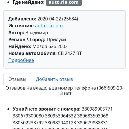
Где найдено:
auto.ria.com
Добавлено:
2020-04-22 (25684)
Источник:
auto.ria.com
Автор:
Владимир
Регион \ Город:
Прилуки
Найдено:
Mazda 626 2002
Номер автомобиля:
CB 2427 BT
Подробнее
Отзывы
Добавить отзыв
Отзывов на владельца номер телефона (066)509-20-
13 нет
Узнай кто звонит с номера:
380989905771
380679300080
380953964532
380683503968
380502233792
380982040123
380679888831