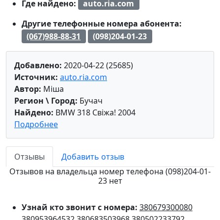
Где найдено:
auto.ria.com
Другие телефонные номера абонента:
(067)988-88-31
(098)204-01-23
Добавлено:
2020-04-22 (25685)
Источник:
auto.ria.com
Автор:
Міша
Регион \ Город:
Бучач
Найдено:
BMW 318 Свіжа! 2004
Подробнее
Отзывы
Добавить отзыв
Отзывов на владельца номер телефона (098)204-01-
23 нет
Узнай кто звонит с номера:
380679300080
380953964532
380683503968
380502233792