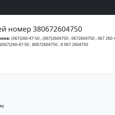
Чей номер 380672604750
фона:
(067)260-47-50
,
(067)2604750
,
0672604750
,
067 260 
8(067)260-47-50
,
80672604750
,
8 067 2604750
ву