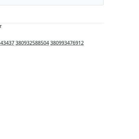
т
343437
380932588504
380993476912