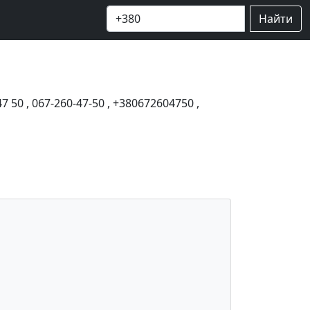
Найти
47 50
,
067-260-47-50
,
+380672604750
,