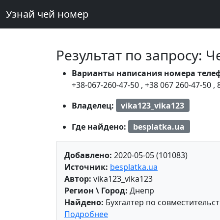
Узнай чей номер
Результат по запросу: 
Варианты написания номера теле
+38-067-260-47-50
,
+38 067 260-47-50
,
Владелец:
vika123_vika123
Где найдено:
besplatka.ua
Добавлено:
2020-05-05 (101083)
Источник:
besplatka.ua
Автор:
vika123_vika123
Регион \ Город:
Днепр
Найдено:
Бухгалтер по совместительст
Подробнее