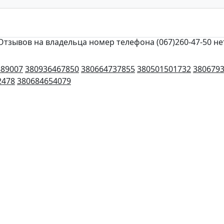
Отзывов на владельца номер телефона (067)260-47-50 не
889007
380936467850
380664737855
380501501732
380679
2478
380684654079