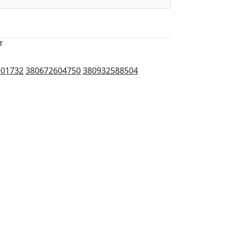
т
501732
380672604750
380932588504