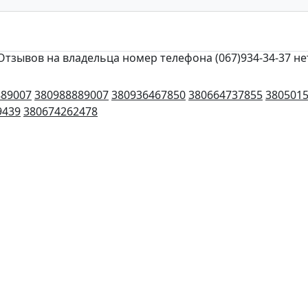
Отзывов на владельца номер телефона (067)934-34-37 не
889007
380988889007
380936467850
380664737855
380501
9439
380674262478