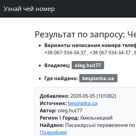
Узнай чей номер
Результат по запросу: 
Варианты написания номера теле
+38-067-934-34-37
,
+38 067 934-34-37
,
Владелец:
oleg.hut77
Где найдено:
besplatka.ua
Добавлено:
2020-05-05 (101082)
Источник:
besplatka.ua
Автор:
oleg.hut77
Регион \ Город:
Хмельницкий
Найдено:
Пасажирські перевезення по У
Подробнее