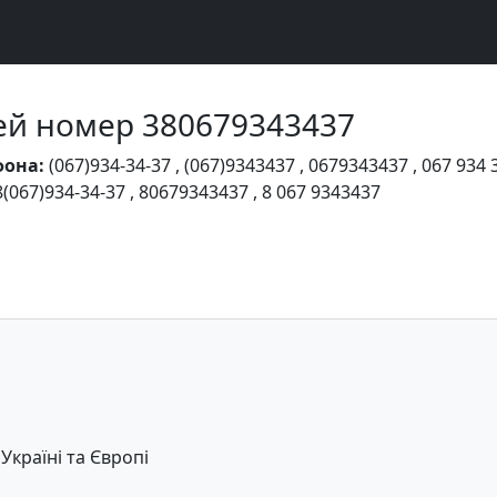
Чей номер 380679343437
фона:
(067)934-34-37
,
(067)9343437
,
0679343437
,
067 934 
8(067)934-34-37
,
80679343437
,
8 067 9343437
країні та Європі