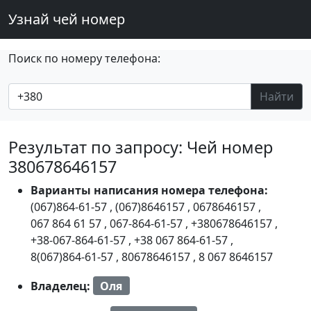
Узнай чей номер
Поиск по номеру телефона:
Найти
Результат по запросу: Чей номер
380678646157
Варианты написания номера телефона:
(067)864-61-57
,
(067)8646157
,
0678646157
,
067 864 61 57
,
067-864-61-57
,
+380678646157
,
+38-067-864-61-57
,
+38 067 864-61-57
,
8(067)864-61-57
,
80678646157
,
8 067 8646157
Владелец:
Оля