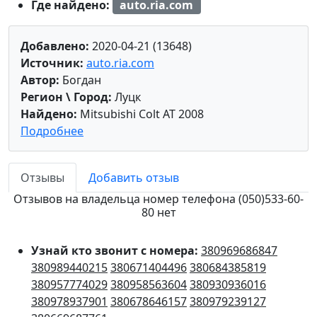
Где найдено:
auto.ria.com
Добавлено:
2020-04-21 (13648)
Источник:
auto.ria.com
Автор:
Богдан
Регион \ Город:
Луцк
Найдено:
Mitsubishi Colt AT 2008
Подробнее
Отзывы
Добавить отзыв
Отзывов на владельца номер телефона (050)533-60-
80 нет
Узнай кто звонит с номера:
380969686847
380989440215
380671404496
380684385819
380957774029
380958563604
380930936016
380978937901
380678646157
380979239127