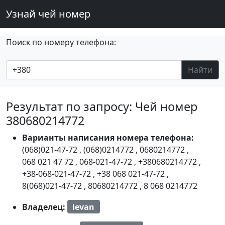
Узнай чей номер
Поиск по номеру телефона:
Найти
Результат по запросу: Чей номер
380680214772
Варианты написания номера телефона:
(068)021-47-72
,
(068)0214772
,
0680214772
,
068 021 47 72
,
068-021-47-72
,
+380680214772
,
+38-068-021-47-72
,
+38 068 021-47-72
,
8(068)021-47-72
,
80680214772
,
8 068 0214772
Владелец:
levan