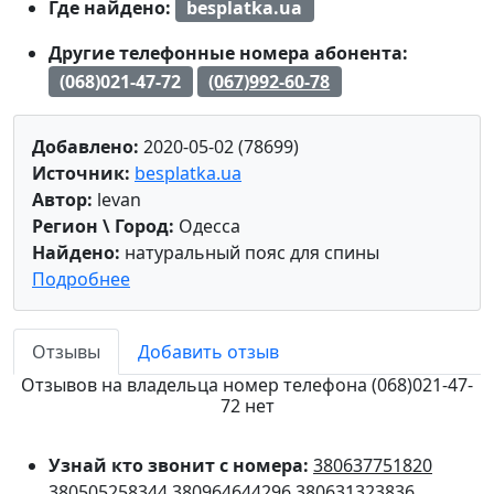
Где найдено:
besplatka.ua
Другие телефонные номера абонента:
(068)021-47-72
(067)992-60-78
Добавлено:
2020-05-02 (78699)
Источник:
besplatka.ua
Автор:
levan
Регион \ Город:
Одесса
Найдено:
натуральный пояс для спины
Подробнее
Отзывы
Добавить отзыв
Отзывов на владельца номер телефона (068)021-47-
72 нет
Узнай кто звонит с номера:
380637751820
380505258344
380964644296
380631323836