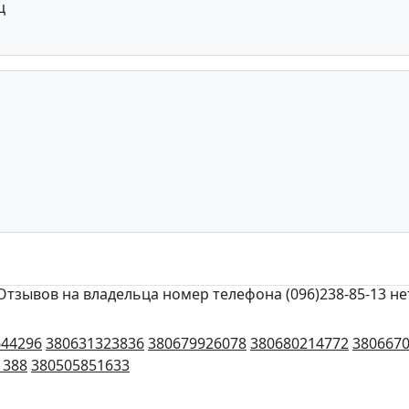
ц
Отзывов на владельца номер телефона (096)238-85-13 не
644296
380631323836
380679926078
380680214772
380667
1388
380505851633