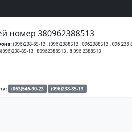
Чей номер 380962388513
фона:
(096)238-85-13
,
(096)2388513
,
0962388513
,
096 238 
8(096)238-85-13
,
80962388513
,
8 096 2388513
та:
(063)546-90-23
(096)238-85-13