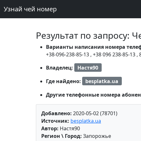
Узнай чей номер
Результат по запросу: 
Варианты написания номера теле
+38-096-238-85-13
,
+38 096 238-85-13
,
Владелец:
Настя90
Где найдено:
besplatka.ua
Другие телефонные номера абонен
Добавлено:
2020-05-02 (78701)
Источник:
besplatka.ua
Автор:
Настя90
Регион \ Город:
Запорожье