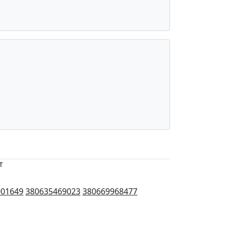
т
001649
380635469023
380669968477