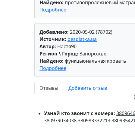
Найдено:
противопролежневый матра
Подробнее
Добавлено:
2020-05-02 (78702)
Источник:
besplatka.ua
Автор:
Настя90
Регион \ Город:
Запорожье
Найдено:
функцыональная кровать
Подробнее
Отзывы
Добавить отзыв
Узнай кто звонит с номера:
380964
380979034038
380983332213
38093542