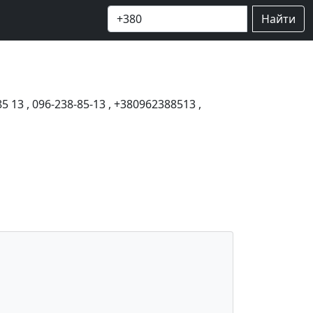
Найти
85 13
,
096-238-85-13
,
+380962388513
,