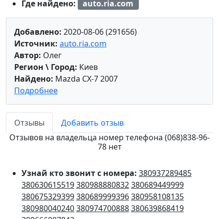
Где найдено:
auto.ria.com
Добавлено:
2020-08-06 (291656)
Источник:
auto.ria.com
Автор:
Олег
Регион \ Город:
Киев
Найдено:
Mazda CX-7 2007
Подробнее
Отзывы
Добавить отзыв
Отзывов на владельца номер телефона (068)838-96-
78 нет
Узнай кто звонит с номера:
380937289485
380630615519
380988880832
380689449999
380675329399
380689999396
380958108135
380980040240
380974700888
380639868419