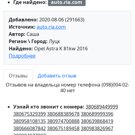
Где найдено:
auto.ria.com
Добавлено:
2020-08-06 (291663)
Источник:
auto.ria.com
Автор:
Саша
Регион \ Город:
Луцк
Найдено:
Opel Astra K 81kw 2016
Подробнее
Отзывы
Добавить отзыв
Отзывов на владельца номер телефона (098)004-02-
40 нет
Узнай кто звонит с номера:
380689449999
380675329399
380688389678
380689999396
380958108135
380974700888
380639868419
380666087842
380675189458
380983826967