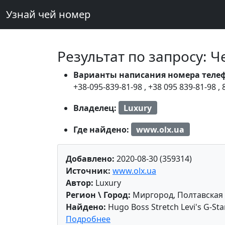
Узнай чей номер
Результат по запросу: 
Варианты написания номера теле
+38-095-839-81-98
,
+38 095 839-81-98
,
Владелец:
Luxury
Где найдено:
www.olx.ua
Добавлено:
2020-08-30 (359314)
Источник:
www.olx.ua
Автор:
Luxury
Регион \ Город:
Миргород, Полтавская
Найдено:
Hugo Boss Stretch Levi's G-Star
Подробнее