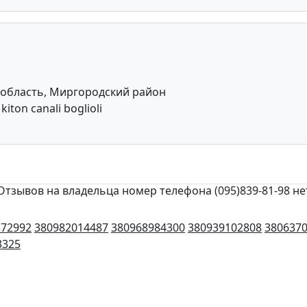
 область, Миргородский район
kiton canali boglioli
Отзывов на владельца номер телефона (095)839-81-98 не
572992
380982014487
380968984300
380939102808
380637
3325