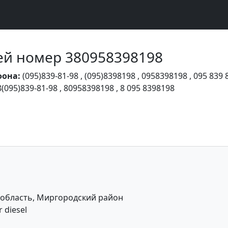
Чей номер 380958398198
фона:
(095)839-81-98
,
(095)8398198
,
0958398198
,
095 839 
8(095)839-81-98
,
80958398198
,
8 095 8398198
 область, Миргородский район
 diesel