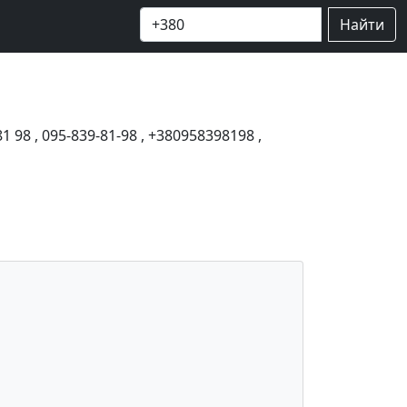
Найти
81 98
,
095-839-81-98
,
+380958398198
,