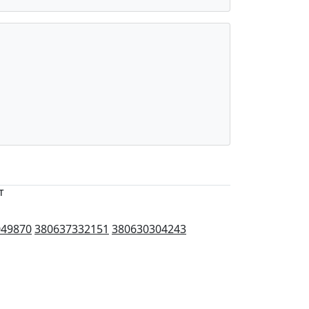
т
049870
380637332151
380630304243