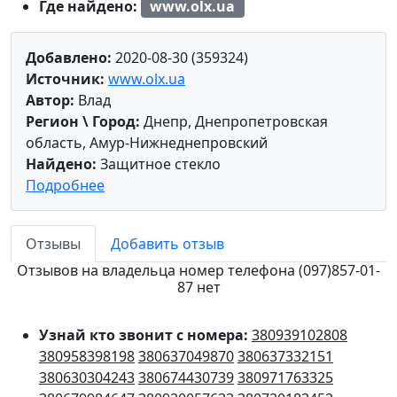
Где найдено:
www.olx.ua
Добавлено:
2020-08-30 (359324)
Источник:
www.olx.ua
Автор:
Влад
Регион \ Город:
Днепр, Днепропетровская
область, Амур-Нижнеднепровский
Найдено:
Защитное стекло
Подробнее
Отзывы
Добавить отзыв
Отзывов на владельца номер телефона (097)857-01-
87 нет
Узнай кто звонит с номера:
380939102808
380958398198
380637049870
380637332151
380630304243
380674430739
380971763325