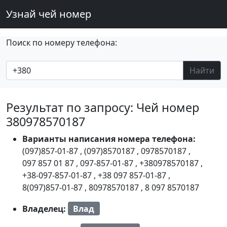
Узнай чей номер
Поиск по номеру телефона:
Найти
Результат по запросу: Чей номер
380978570187
Варианты написания номера телефона:
(097)857-01-87
,
(097)8570187
,
0978570187
,
097 857 01 87
,
097-857-01-87
,
+380978570187
,
+38-097-857-01-87
,
+38 097 857-01-87
,
8(097)857-01-87
,
80978570187
,
8 097 8570187
Владелец:
Влад