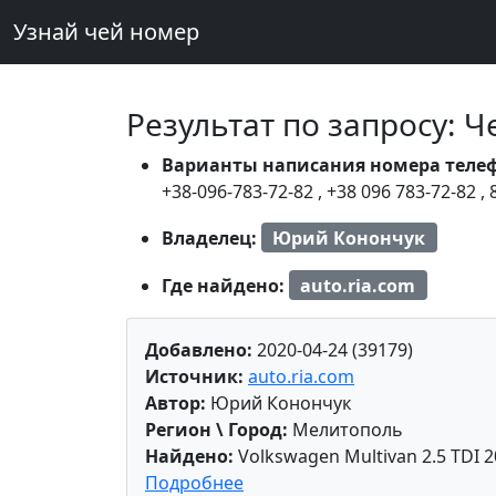
Узнай чей номер
Результат по запросу: 
Варианты написания номера теле
+38-096-783-72-82
,
+38 096 783-72-82
,
Владелец:
Юрий Конончук
Где найдено:
auto.ria.com
Добавлено:
2020-04-24 (39179)
Источник:
auto.ria.com
Автор:
Юрий Конончук
Регион \ Город:
Мелитополь
Найдено:
Volkswagen Multivan 2.5 TDI 
Подробнее