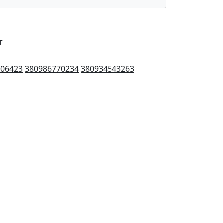
т
706423
380986770234
380934543263