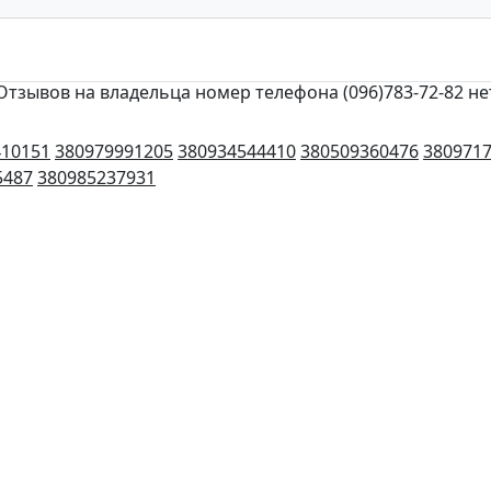
Отзывов на владельца номер телефона (096)783-72-82 не
410151
380979991205
380934544410
380509360476
380971
5487
380985237931