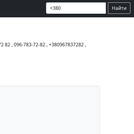
Найти
72 82
,
096-783-72-82
,
+380967837282
,