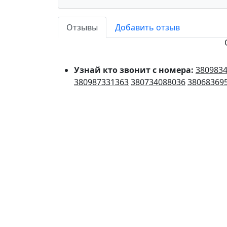
Отзывы
Добавить отзыв
Узнай кто звонит с номера:
380983
380987331363
380734088036
38068369