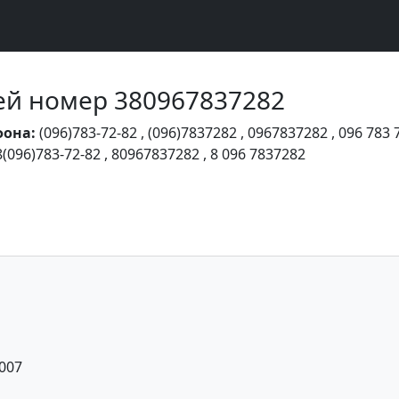
Чей номер 380967837282
фона:
(096)783-72-82
,
(096)7837282
,
0967837282
,
096 783 
8(096)783-72-82
,
80967837282
,
8 096 7837282
2007