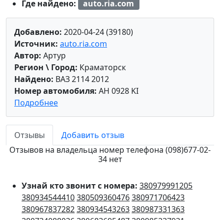
Где найдено:
auto.ria.com
Добавлено:
2020-04-24 (39180)
Источник:
auto.ria.com
Автор:
Артур
Регион \ Город:
Краматорск
Найдено:
ВАЗ 2114 2012
Номер автомобиля:
AH 0928 KI
Подробнее
Отзывы
Добавить отзыв
Отзывов на владельца номер телефона (098)677-02-
34 нет
Узнай кто звонит с номера:
380979991205
380934544410
380509360476
380971706423
380967837282
380934543263
380987331363