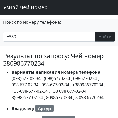
Узнай чей номер
Поиск по номеру телефона:
Найти
Результат по запросу: Чей номер
380986770234
Варианты написания номера телефона:
(098)677-02-34
,
(098)6770234
,
0986770234
,
098 677 02 34
,
098-677-02-34
,
+380986770234
,
+38-098-677-02-34
,
+38 098 677-02-34
,
8(098)677-02-34
,
80986770234
,
8 098 6770234
Владелец:
Артур