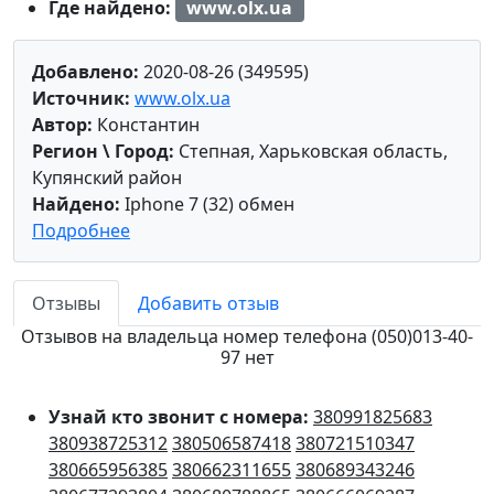
Где найдено:
www.olx.ua
Добавлено:
2020-08-26 (349595)
Источник:
www.olx.ua
Автор:
Константин
Регион \ Город:
Степная, Харьковская область,
Купянский район
Найдено:
Iphone 7 (32) обмен
Подробнее
Отзывы
Добавить отзыв
Отзывов на владельца номер телефона (050)013-40-
97 нет
Узнай кто звонит с номера:
380991825683
380938725312
380506587418
380721510347
380665956385
380662311655
380689343246