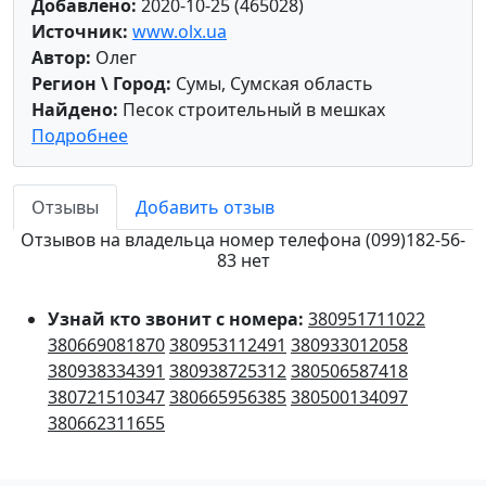
Добавлено:
2020-10-25 (465028)
Источник:
www.olx.ua
Автор:
Олег
Регион \ Город:
Сумы, Сумская область
Найдено:
Песок строительный в мешках
Подробнее
Отзывы
Добавить отзыв
Отзывов на владельца номер телефона (099)182-56-
83 нет
Узнай кто звонит с номера:
380951711022
380669081870
380953112491
380933012058
380938334391
380938725312
380506587418
380721510347
380665956385
380500134097
380662311655