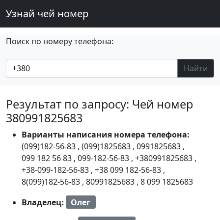
Узнай чей номер
Поиск по номеру телефона:
Найти
Результат по запросу: Чей номер
380991825683
Варианты написания номера телефона:
(099)182-56-83
,
(099)1825683
,
0991825683
,
099 182 56 83
,
099-182-56-83
,
+380991825683
,
+38-099-182-56-83
,
+38 099 182-56-83
,
8(099)182-56-83
,
80991825683
,
8 099 1825683
Владелец:
Олег