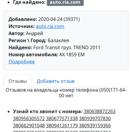
Где найдено:
auto.ria.com
Добавлено:
2020-04-24 (39371)
Источник:
auto.ria.com
Автор:
Андрей
Регион \ Город:
Балаклея
Найдено:
Ford Transit груз. TREND 2011
Номер автомобиля:
AX 1859 EM
Подробнее
Отзывы
Добавить отзыв
Отзывов на владельца номер телефона (050)171-64-
00 нет
Узнай кто звонит с номера:
380638872263
380956305572
380677571338
380939707830
380662901048
380941261179
380939159366