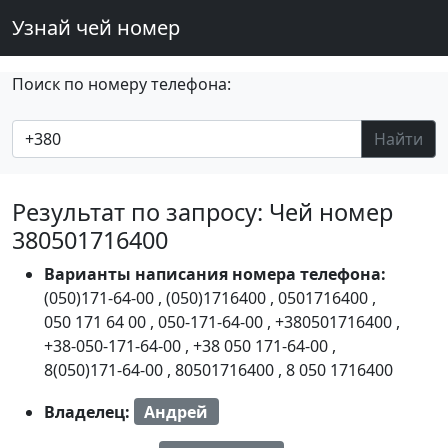
Узнай чей номер
Поиск по номеру телефона:
Найти
Результат по запросу: Чей номер
380501716400
Варианты написания номера телефона:
(050)171-64-00
,
(050)1716400
,
0501716400
,
050 171 64 00
,
050-171-64-00
,
+380501716400
,
+38-050-171-64-00
,
+38 050 171-64-00
,
8(050)171-64-00
,
80501716400
,
8 050 1716400
Владелец:
Андрей