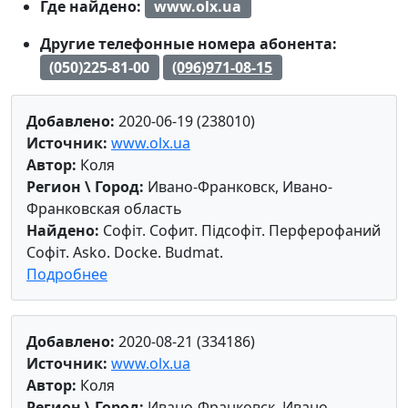
Где найдено:
www.olx.ua
Другие телефонные номера абонента:
(050)225-81-00
(096)971-08-15
Добавлено:
2020-06-19 (238010)
Источник:
www.olx.ua
Автор:
Коля
Регион \ Город:
Ивано-Франковск, Ивано-
Франковская область
Найдено:
Софіт. Софит. Підсофіт. Перферофаний
Софіт. Asko. Docke. Budmat.
Подробнее
Добавлено:
2020-08-21 (334186)
Источник:
www.olx.ua
Автор:
Коля
Регион \ Город:
Ивано-Франковск, Ивано-