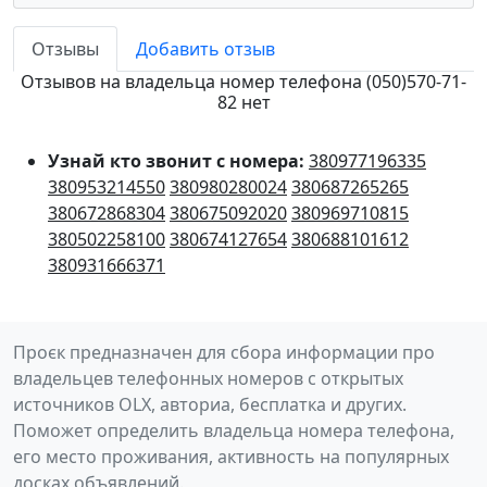
Отзывы
Добавить отзыв
Отзывов на владельца номер телефона (050)570-71-
82 нет
Узнай кто звонит с номера:
380977196335
380953214550
380980280024
380687265265
380672868304
380675092020
380969710815
380502258100
380674127654
380688101612
380931666371
Проєк предназначен для сбора информации про
владельцев телефонных номеров с открытых
источников OLX, авториа, бесплатка и других.
Поможет определить владельца номера телефона,
его место проживания, активность на популярных
досках объявлений.