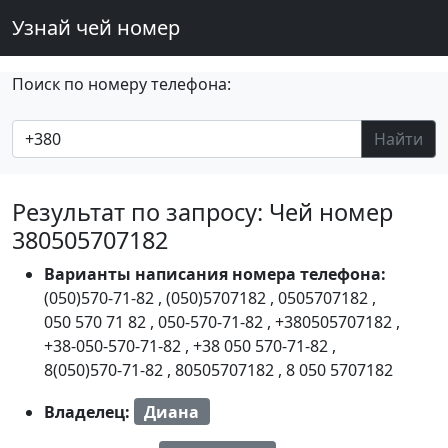
Узнай чей номер
Поиск по номеру телефона:
Найти
Результат по запросу: Чей номер
380505707182
Варианты написания номера телефона:
(050)570-71-82
,
(050)5707182
,
0505707182
,
050 570 71 82
,
050-570-71-82
,
+380505707182
,
+38-050-570-71-82
,
+38 050 570-71-82
,
8(050)570-71-82
,
80505707182
,
8 050 5707182
Владелец:
Диана