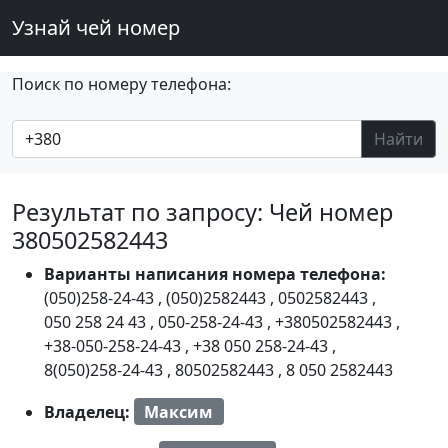
Узнай чей номер
Поиск по номеру телефона:
Найти
Результат по запросу: Чей номер
380502582443
Варианты написания номера телефона:
(050)258-24-43
,
(050)2582443
,
0502582443
,
050 258 24 43
,
050-258-24-43
,
+380502582443
,
+38-050-258-24-43
,
+38 050 258-24-43
,
8(050)258-24-43
,
80502582443
,
8 050 2582443
Владелец:
Максим