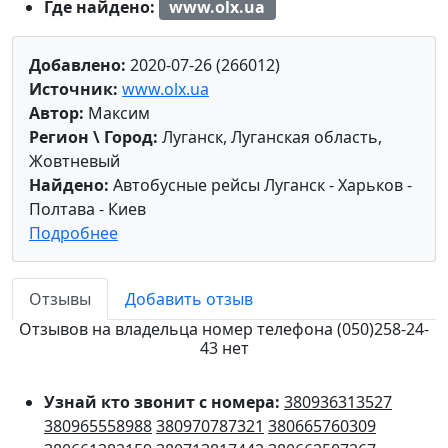
Где найдено:
www.olx.ua
Добавлено:
2020-07-26 (266012)
Источник:
www.olx.ua
Автор:
Максим
Регион \ Город:
Луганск, Луганская область,
Жовтневый
Найдено:
Автобусные рейсы Луганск - Харьков -
Полтава - Киев
Подробнее
Отзывы
Добавить отзыв
Отзывов на владельца номер телефона (050)258-24-
43 нет
Узнай кто звонит с номера:
380936313527
380965558988
380970787321
380665760309