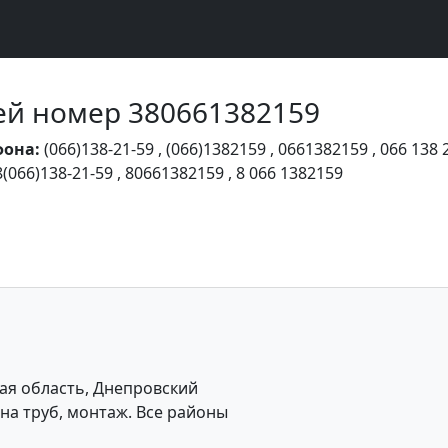
Чей номер 380661382159
фона:
(066)138-21-59
,
(066)1382159
,
0661382159
,
066 138 
8(066)138-21-59
,
80661382159
,
8 066 1382159
ая область, Днепровский
на труб, монтаж. Все районы