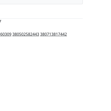
т
760309
380502582443
380713817442