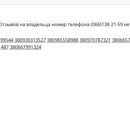
Отзывов на владельца номер телефона (066)138-21-59 не
599544
380936313527
380965558988
380970787321
380665
1487
380667991324