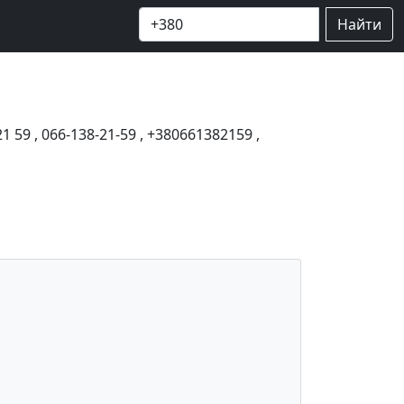
Найти
21 59
,
066-138-21-59
,
+380661382159
,