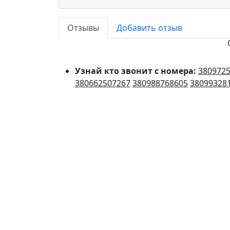
Отзывы
Добавить отзыв
Узнай кто звонит с номера:
380972
380662507267
380988768605
38099328