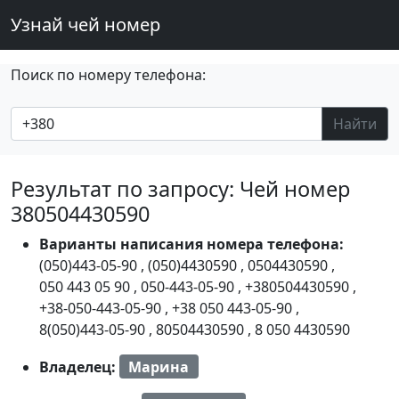
Узнай чей номер
Поиск по номеру телефона:
Найти
Результат по запросу: Чей номер
380504430590
Варианты написания номера телефона:
(050)443-05-90
,
(050)4430590
,
0504430590
,
050 443 05 90
,
050-443-05-90
,
+380504430590
,
+38-050-443-05-90
,
+38 050 443-05-90
,
8(050)443-05-90
,
80504430590
,
8 050 4430590
Владелец:
Марина