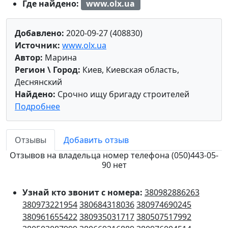
Где найдено:
www.olx.ua
Добавлено:
2020-09-27 (408830)
Источник:
www.olx.ua
Автор:
Марина
Регион \ Город:
Киев, Киевская область,
Деснянский
Найдено:
Срочно ищу бригаду строителей
Подробнее
Отзывы
Добавить отзыв
Отзывов на владельца номер телефона (050)443-05-
90 нет
Узнай кто звонит с номера:
380982886263
380973221954
380684318036
380974690245
380961655422
380935031717
380507517992