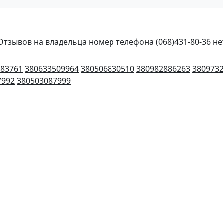
Отзывов на владельца номер телефона (068)431-80-36 не
183761
380633509964
380506830510
380982886263
380973
7992
380503087999