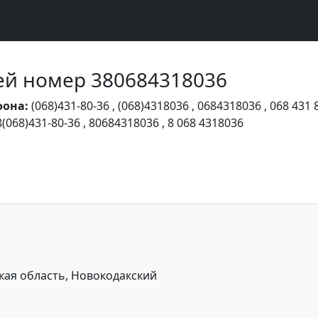
Чей номер 380684318036
фона:
(068)431-80-36
,
(068)4318036
,
0684318036
,
068 431 
8(068)431-80-36
,
80684318036
,
8 068 4318036
ая область, Новокодакский