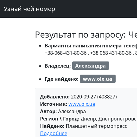
Узнай чей номер
Результат по запросу: 
Варианты написания номера теле
+38-068-431-80-36
,
+38 068 431-80-36
,
Владелец:
Александра
Где найдено:
www.olx.ua
Добавлено:
2020-09-27 (408827)
Источник:
www.olx.ua
Автор:
Александра
Регион \ Город:
Днепр, Днепропетровск
Найдено:
Планшетный термопресс
Подробнее