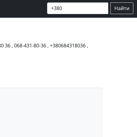
Найти
80 36
,
068-431-80-36
,
+380684318036
,