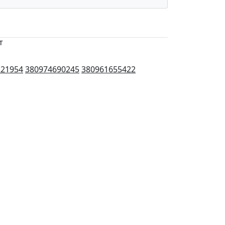
т
221954
380974690245
380961655422