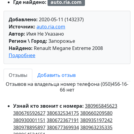
Где найдено:
auto.ria.com
Добавлено:
2020-05-11 (143237)
Источник:
auto.ria.com
Автор:
Имя Не Указано
Регион \ Город:
Запорожье
Найдено:
Renault Megane Extreme 2008
Подробнее
Отзывы
Добавить отзыв
Отзывов на владельца номер телефона (050)456-16-
66 нет
Узнай кто звонит с номера:
380965845623
380676592627
380632534175
380660209580
380930001151
380672367191
380935197242
380978895897
380677369934
380963235335