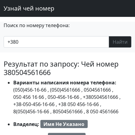
Узнай чей номер
Поиск по номеру телефона:
Найти
Результат по запросу: Чей номер
380504561666
Варианты написания номера телефона:
(050)456-16-66
,
(050)4561666
,
0504561666
,
050 456 16 66
,
050-456-16-66
,
+380504561666
,
+38-050-456-16-66
,
+38 050 456-16-66
,
8(050)456-16-66
,
80504561666
,
8 050 4561666
Владелец:
Имя Не Указано