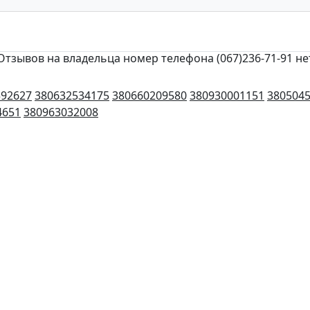
Отзывов на владельца номер телефона (067)236-71-91 не
592627
380632534175
380660209580
380930001151
380504
4651
380963032008