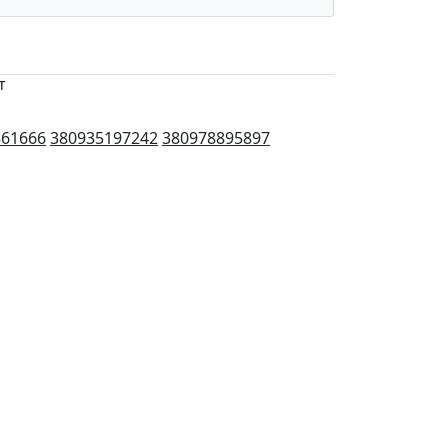
т
561666
380935197242
380978895897