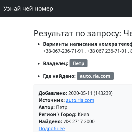
Узнай чей номер
Результат по запросу: 
Варианты написания номера теле
+38-067-236-71-91
,
+38 067 236-71-91
,
Владелец:
Петр
Где найдено:
auto.ria.com
Добавлено:
2020-05-11 (143239)
Источник:
auto.ria.com
Автор:
Петр
Регион \ Город:
Киев
Найдено:
ИЖ 2717 2000
Подробнее