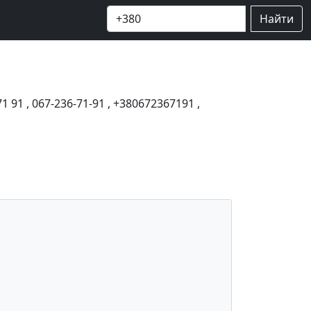
Найти
71 91
,
067-236-71-91
,
+380672367191
,