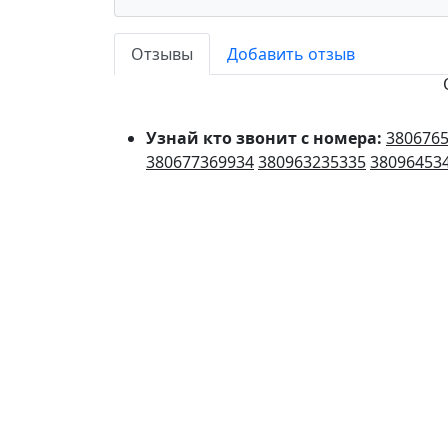
Отзывы
Добавить отзыв
Узнай кто звонит с номера:
380676
380677369934
380963235335
38096453