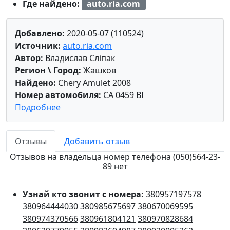
Где найдено:
auto.ria.com
Добавлено:
2020-05-07 (110524)
Источник:
auto.ria.com
Автор:
Владислав Сліпак
Регион \ Город:
Жашков
Найдено:
Chery Amulet 2008
Номер автомобиля:
CA 0459 BI
Подробнее
Отзывы
Добавить отзыв
Отзывов на владельца номер телефона (050)564-23-
89 нет
Узнай кто звонит с номера:
380957197578
380964444030
380985675697
380670069595
380974370566
380961804121
380970828684