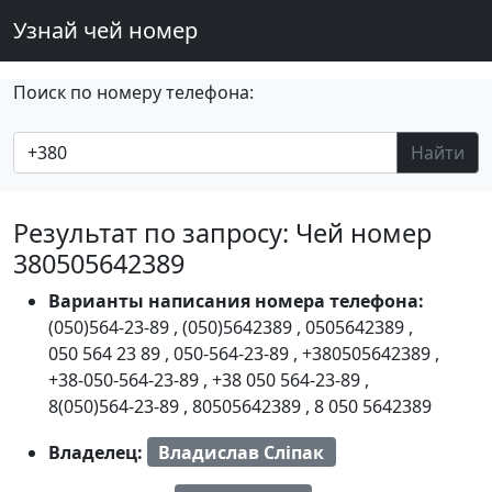
Узнай чей номер
Поиск по номеру телефона:
Найти
Результат по запросу: Чей номер
380505642389
Варианты написания номера телефона:
(050)564-23-89
,
(050)5642389
,
0505642389
,
050 564 23 89
,
050-564-23-89
,
+380505642389
,
+38-050-564-23-89
,
+38 050 564-23-89
,
8(050)564-23-89
,
80505642389
,
8 050 5642389
Владелец:
Владислав Сліпак