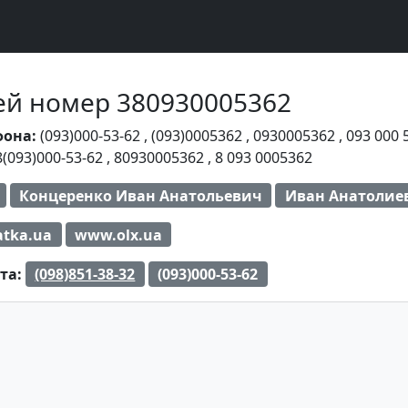
Чей номер 380930005362
фона:
(093)000-53-62
,
(093)0005362
,
0930005362
,
093 000 
8(093)000-53-62
,
80930005362
,
8 093 0005362
Концеренко Иван Анатольевич
Иван Анатолие
atka.ua
www.olx.ua
та:
(098)851-38-32
(093)000-53-62