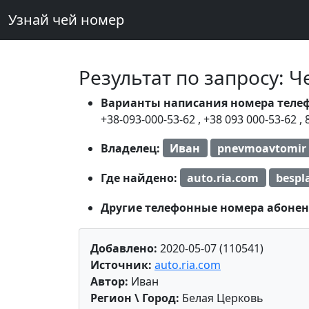
Узнай чей номер
Результат по запросу: 
Варианты написания номера теле
+38-093-000-53-62
,
+38 093 000-53-62
,
Владелец:
Иван
pnevmoavtomir
Где найдено:
auto.ria.com
bespl
Другие телефонные номера абонен
Добавлено:
2020-05-07 (110541)
Источник:
auto.ria.com
Автор:
Иван
Регион \ Город:
Белая Церковь