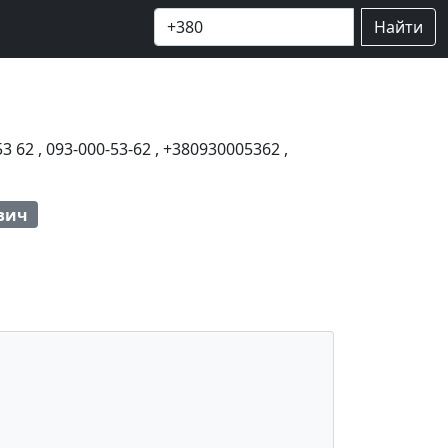
Найти
53 62
,
093-000-53-62
,
+380930005362
,
вич