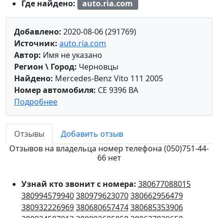
Где найдено:
auto.ria.com
Добавлено:
2020-08-06 (291769)
Источник:
auto.ria.com
Автор:
Имя не указано
Регион \ Город:
Черновцы
Найдено:
Mercedes-Benz Vito 111 2005
Номер автомобиля:
CE 9396 BA
Подробнее
Отзывы
Добавить отзыв
Отзывов на владельца номер телефона (050)751-44-
66 нет
Узнай кто звонит с номера:
380677088015
380994579940
380979623070
380662956479
380932226969
380680657474
380685353906