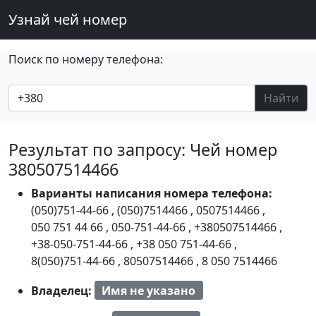
Узнай чей номер
Поиск по номеру телефона:
Найти
Результат по запросу: Чей номер
380507514466
Варианты написания номера телефона:
(050)751-44-66
,
(050)7514466
,
0507514466
,
050 751 44 66
,
050-751-44-66
,
+380507514466
,
+38-050-751-44-66
,
+38 050 751-44-66
,
8(050)751-44-66
,
80507514466
,
8 050 7514466
Владелец:
Имя не указано