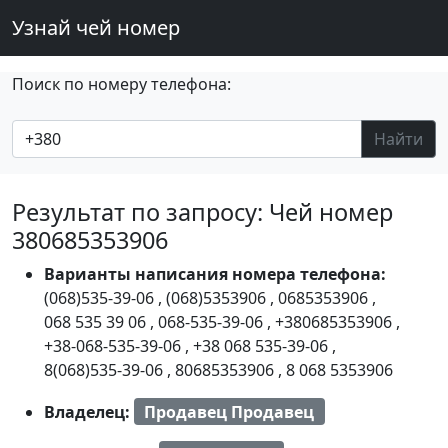
Узнай чей номер
Поиск по номеру телефона:
Найти
Результат по запросу: Чей номер
380685353906
Варианты написания номера телефона:
(068)535-39-06
,
(068)5353906
,
0685353906
,
068 535 39 06
,
068-535-39-06
,
+380685353906
,
+38-068-535-39-06
,
+38 068 535-39-06
,
8(068)535-39-06
,
80685353906
,
8 068 5353906
Владелец:
Продавец Продавец