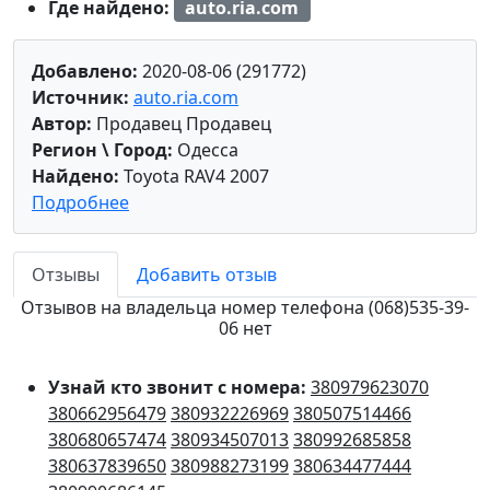
Где найдено:
auto.ria.com
Добавлено:
2020-08-06 (291772)
Источник:
auto.ria.com
Автор:
Продавец Продавец
Регион \ Город:
Одесса
Найдено:
Toyota RAV4 2007
Подробнее
Отзывы
Добавить отзыв
Отзывов на владельца номер телефона (068)535-39-
06 нет
Узнай кто звонит с номера:
380979623070
380662956479
380932226969
380507514466
380680657474
380934507013
380992685858
380637839650
380988273199
380634477444