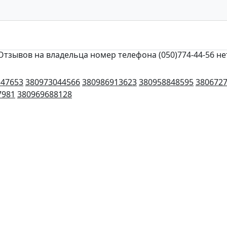
Отзывов на владельца номер телефона (050)774-44-56 не
347653
380973044566
380986913623
380958848595
380672
7981
380969688128