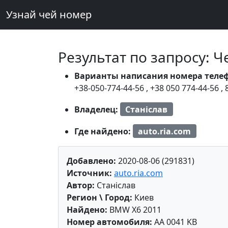
Узнай чей номер
Результат по запросу: 
Варианты написания номера теле
+38-050-774-44-56
,
+38 050 774-44-56
,
Владелец:
Станіслав
Где найдено:
auto.ria.com
Добавлено:
2020-08-06 (291831)
Источник:
auto.ria.com
Автор:
Станіслав
Регион \ Город:
Киев
Найдено:
BMW X6 2011
Номер автомобиля:
AA 0041 KB