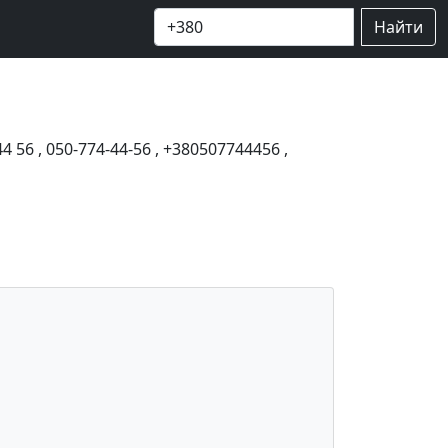
Найти
44 56
,
050-774-44-56
,
+380507744456
,