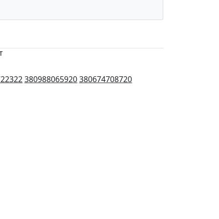
т
722322
380988065920
380674708720