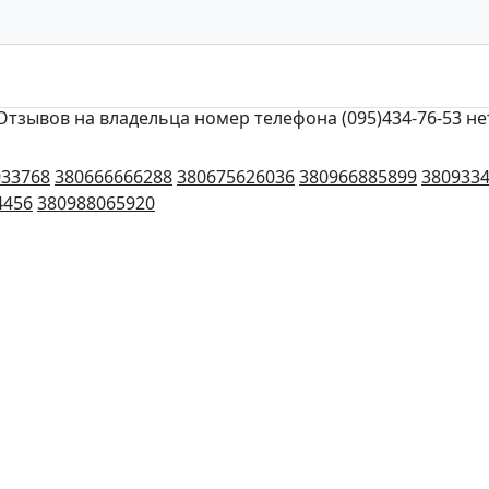
Отзывов на владельца номер телефона (095)434-76-53 не
933768
380666666288
380675626036
380966885899
380933
4456
380988065920