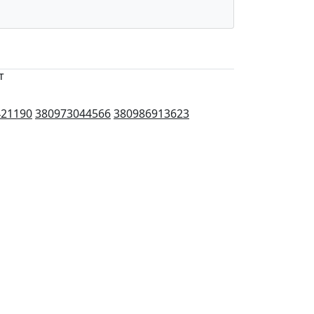
т
421190
380973044566
380986913623