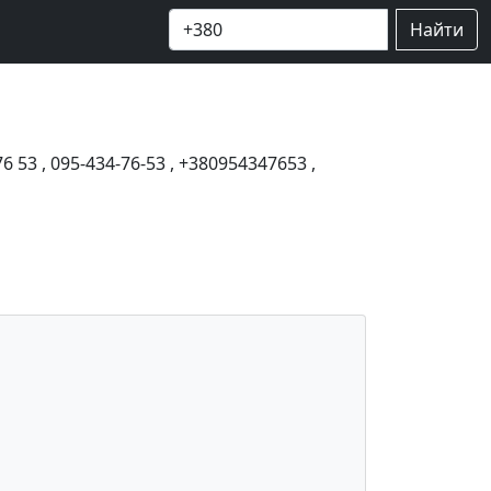
Найти
76 53
,
095-434-76-53
,
+380954347653
,