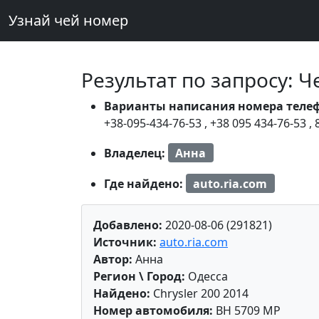
Узнай чей номер
Результат по запросу: 
Варианты написания номера теле
+38-095-434-76-53
,
+38 095 434-76-53
,
Владелец:
Анна
Где найдено:
auto.ria.com
Добавлено:
2020-08-06 (291821)
Источник:
auto.ria.com
Автор:
Анна
Регион \ Город:
Одесса
Найдено:
Chrysler 200 2014
Номер автомобиля:
BH 5709 MP