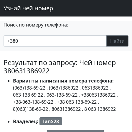
Узнай чей номер
Поиск по номеру телефона:
Найти
Результат по запросу: Чей номер
380631386922
Варианты написания номера телефона:
(063)138-69-22
,
(063)1386922
,
0631386922
,
063 138 69 22
,
063-138-69-22
,
+380631386922
,
+38-063-138-69-22
,
+38 063 138-69-22
,
8(063)138-69-22
,
80631386922
,
8 063 1386922
Владелец:
TanS28