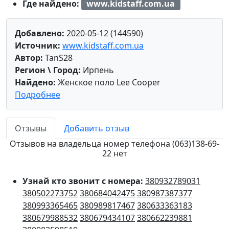
Где найдено:
www.kidstaff.com.ua
Добавлено:
2020-05-12 (144590)
Источник:
www.kidstaff.com.ua
Автор:
TanS28
Регион \ Город:
Ирпень
Найдено:
Женское поло Lee Cooper
Подробнее
Отзывы
Добавить отзыв
Отзывов на владельца номер телефона (063)138-69-
22 нет
Узнай кто звонит с номера:
380932789031
380502273752
380684042475
380987387377
380993365465
380989817467
380633363183
380679988532
380679434107
380662239881