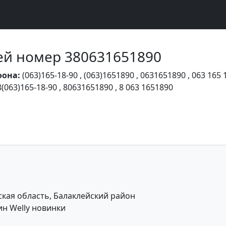
Чей номер 380631651890
фона:
(063)165-18-90
,
(063)1651890
,
0631651890
,
063 165 
8(063)165-18-90
,
80631651890
,
8 063 1651890
кая область, Балаклейский район
н Welly новинки