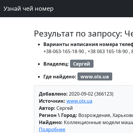
Узнай чей номер
Результат по запросу: 
Варианты написания номера теле
+38-063-165-18-90
,
+38 063 165-18-90
,
Владелец:
Сергей
Где найдено:
www.olx.ua
Добавлено:
2020-09-02 (366123)
Источник:
www.olx.ua
Автор:
Сергей
Регион \ Город:
Возрождения, Харьковс
Найдено:
Коллекционные модели маши
Подробнее