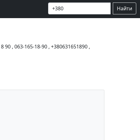
Найти
18 90
,
063-165-18-90
,
+380631651890
,