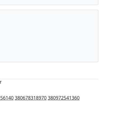
т
756140
380678318970
380972541360