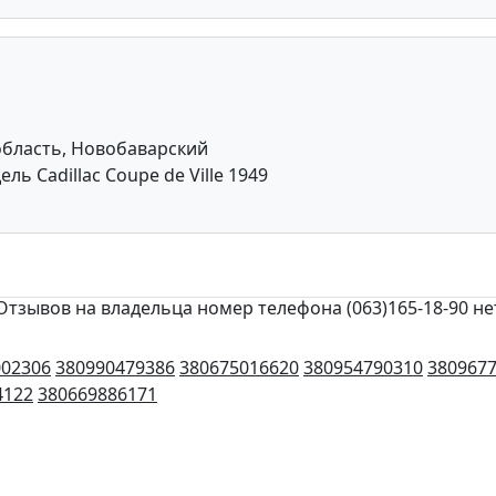
область, Новобаварский
 Cadillac Coupe de Ville 1949
Отзывов на владельца номер телефона (063)165-18-90 не
002306
380990479386
380675016620
380954790310
380967
4122
380669886171