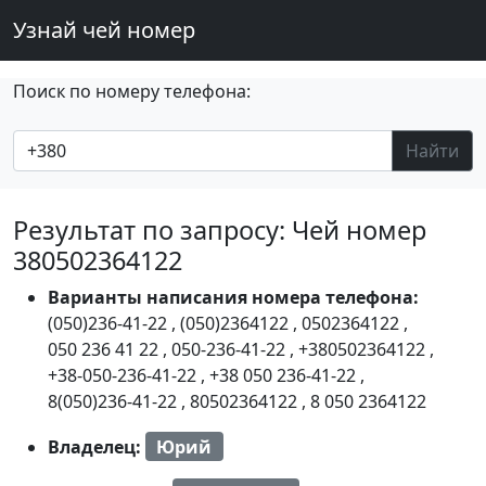
Узнай чей номер
Поиск по номеру телефона:
Найти
Результат по запросу: Чей номер
380502364122
Варианты написания номера телефона:
(050)236-41-22
,
(050)2364122
,
0502364122
,
050 236 41 22
,
050-236-41-22
,
+380502364122
,
+38-050-236-41-22
,
+38 050 236-41-22
,
8(050)236-41-22
,
80502364122
,
8 050 2364122
Владелец:
Юрий