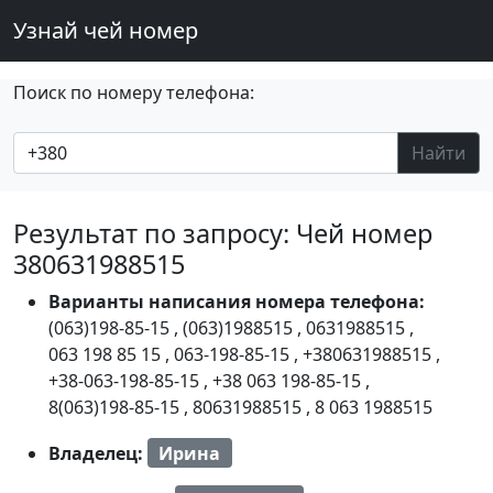
Узнай чей номер
Поиск по номеру телефона:
Найти
Результат по запросу: Чей номер
380631988515
Варианты написания номера телефона:
(063)198-85-15
,
(063)1988515
,
0631988515
,
063 198 85 15
,
063-198-85-15
,
+380631988515
,
+38-063-198-85-15
,
+38 063 198-85-15
,
8(063)198-85-15
,
80631988515
,
8 063 1988515
Владелец:
Ирина