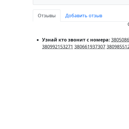
Отзывы
Добавить отзыв
Узнай кто звонит с номера:
380508
380992153271
380661937307
38098551