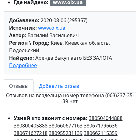
Где найдено:
www.olx.ua
Добавлено:
2020-08-06 (295357)
Источник:
www.olx.ua
Автор:
Василий Васильевич
Регион \ Город:
Киев, Киевская область,
Подольский
Найдено:
Аренда Выкуп авто БЕЗ ЗАЛОГА
Подробнее
Отзывы
Добавить отзыв
Отзывов на владельца номер телефона (063)237-35-
39 нет
Узнай кто звонит с номера:
380504044888
380800405888
380660677163
380671796636
380671627218
380955231139
380662115359