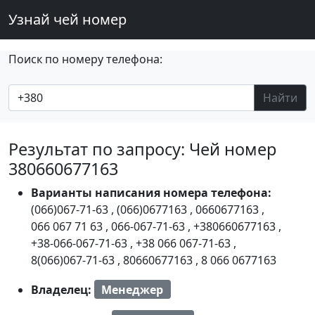
Узнай чей номер
Поиск по номеру телефона:
Найти
Результат по запросу: Чей номер
380660677163
Варианты написания номера телефона:
(066)067-71-63
,
(066)0677163
,
0660677163
,
066 067 71 63
,
066-067-71-63
,
+380660677163
,
+38-066-067-71-63
,
+38 066 067-71-63
,
8(066)067-71-63
,
80660677163
,
8 066 0677163
Владелец:
Менеджер