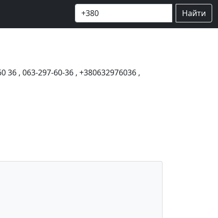
Найти
60 36
,
063-297-60-36
,
+380632976036
,