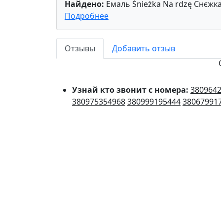
Найдено:
Емаль Śnieżka Na rdzę Снєжка
Подробнее
Отзывы
Добавить отзыв
Узнай кто звонит с номера:
380964
380975354968
380999195444
38067991