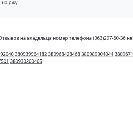
 на ржу
Отзывов на владельца номер телефона (063)297-60-36 не
292040
380939964182
380968428468
380989004044
380967
7501
380930200405