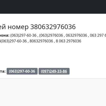
Чей номер 380632976036
фона:
(063)297-60-36
,
(063)2976036
,
0632976036
,
063 297 
8(063)297-60-36
,
80632976036
,
8 063 2976036
та:
(063)297-60-36
(097)249-33-86