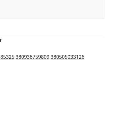
т
185325
380936759809
380505033126