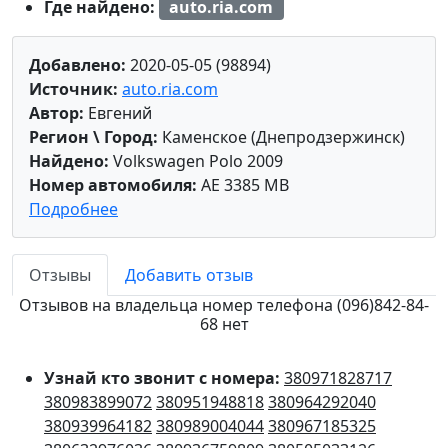
Где найдено:
auto.ria.com
Добавлено:
2020-05-05 (98894)
Источник:
auto.ria.com
Автор:
Евгений
Регион \ Город:
Каменское (Днепродзержинск)
Найдено:
Volkswagen Polo 2009
Номер автомобиля:
AE 3385 MB
Подробнее
Отзывы
Добавить отзыв
Отзывов на владельца номер телефона (096)842-84-
68 нет
Узнай кто звонит с номера:
380971828717
380983899072
380951948818
380964292040
380939964182
380989004044
380967185325