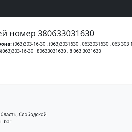
Чей номер 380633031630
фона:
(063)303-16-30
,
(063)3031630
,
0633031630
,
063 303 
8(063)303-16-30
,
80633031630
,
8 063 3031630
область, Слободской
l bar