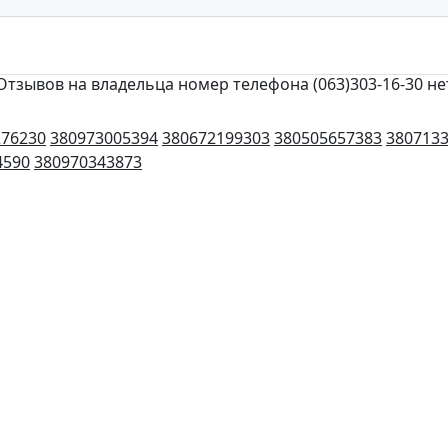
Отзывов на владельца номер телефона (063)303-16-30 не
276230
380973005394
380672199303
380505657383
380713
4590
380970343873