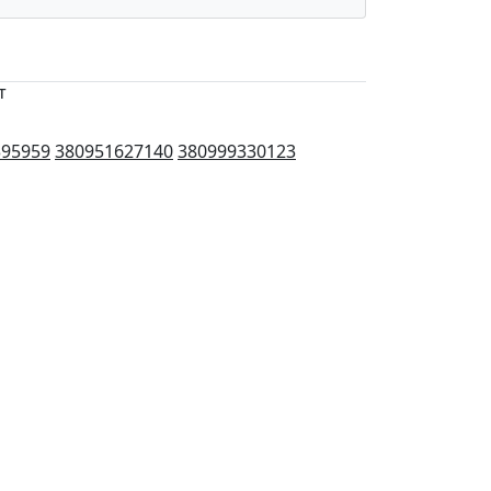
т
395959
380951627140
380999330123