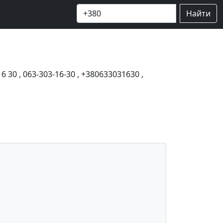
Найти
16 30
,
063-303-16-30
,
+380633031630
,