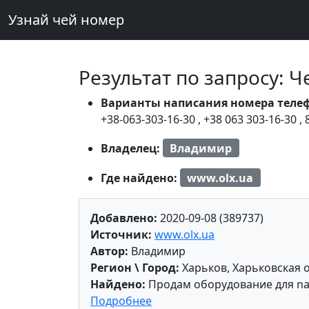
Узнай чей номер
Результат по запросу: 
Варианты написания номера теле
+38-063-303-16-30
,
+38 063 303-16-30
,
Владелец:
Владимир
Где найдено:
www.olx.ua
Добавлено:
2020-09-08 (389737)
Источник:
www.olx.ua
Автор:
Владимир
Регион \ Город:
Харьков, Харьковская 
Найдено:
Продам оборудование для nai
Подробнее