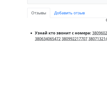
Отзывы
Добавить отзыв
Узнай кто звонит с номера:
380960
380634065472
380992217707
38071321