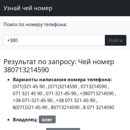
Узнай чей номер
Поиск по номеру телефона:
Найти
Результат по запросу: Чей номер
380713214590
Варианты написания номера телефона:
(071)321-45-90
,
(071)3214590
,
0713214590
,
071 321 45 90
,
071-321-45-90
,
+380713214590
,
+38-071-321-45-90
,
+38 071 321-45-90
,
8(071)321-45-90
,
80713214590
,
8 071 3214590
Владелец:
олег