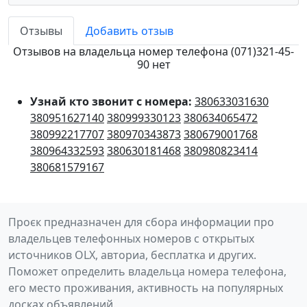
Отзывы
Добавить отзыв
Отзывов на владельца номер телефона (071)321-45-
90 нет
Узнай кто звонит с номера:
380633031630
380951627140
380999330123
380634065472
380992217707
380970343873
380679001768
380964332593
380630181468
380980823414
380681579167
Проєк предназначен для сбора информации про
владельцев телефонных номеров с открытых
источников OLX, авториа, бесплатка и других.
Поможет определить владельца номера телефона,
его место проживания, активность на популярных
досках объявлений.