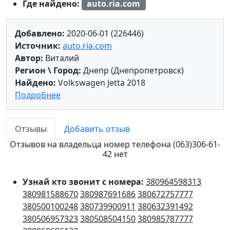
Где найдено:
auto.ria.com
Добавлено:
2020-06-01 (226446)
Источник:
auto.ria.com
Автор:
Виталий
Регион \ Город:
Днепр (Днепропетровск)
Найдено:
Volkswagen Jetta 2018
Подробнее
Отзывы
Добавить отзыв
Отзывов на владельца номер телефона (063)306-61-
42 нет
Узнай кто звонит с номера:
380964598313
380981588670
380987691686
380672757777
380500100248
380739900911
380632391492
380506957323
380508504150
380985787777