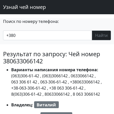
Узнай чей номер
Поиск по номеру телефона:
Найти
Результат по запросу: Чей номер
380633066142
Варианты написания номера телефона:
(063)306-61-42
,
(063)3066142
,
0633066142
,
063 306 61 42
,
063-306-61-42
,
+380633066142
,
+38-063-306-61-42
,
+38 063 306-61-42
,
8(063)306-61-42
,
80633066142
,
8 063 3066142
Владелец:
Виталий