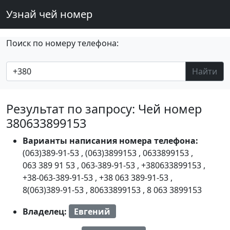
Узнай чей номер
Поиск по номеру телефона:
Найти
Результат по запросу: Чей номер
380633899153
Варианты написания номера телефона:
(063)389-91-53
,
(063)3899153
,
0633899153
,
063 389 91 53
,
063-389-91-53
,
+380633899153
,
+38-063-389-91-53
,
+38 063 389-91-53
,
8(063)389-91-53
,
80633899153
,
8 063 3899153
Владелец:
Евгений