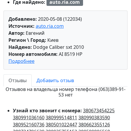
Где найдено:
auto.ria.com
Добавлено:
2020-05-08 (122034)
Источник:
auto.ria.com
Автор:
Евгений
Регион \ Город:
Киев
Найдено:
Dodge Caliber sxt 2010
Номер автомобиля:
AI 8519 HP
Подробнее
Отзывы
Добавить отзыв
Отзывов на владельца номер телефона (063)389-91-
53 нет
Узнай кто звонит с номера:
380673454225
380991036160
380999514811
380990383590
380952160736
380501022447
380662355126