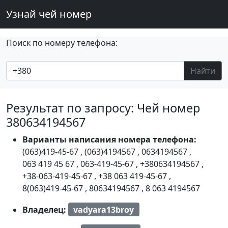
Узнай чей номер
Поиск по номеру телефона:
Найти
Результат по запросу: Чей номер
380634194567
Варианты написания номера телефона:
(063)419-45-67
,
(063)4194567
,
0634194567
,
063 419 45 67
,
063-419-45-67
,
+380634194567
,
+38-063-419-45-67
,
+38 063 419-45-67
,
8(063)419-45-67
,
80634194567
,
8 063 4194567
Владелец:
vadyara13broy