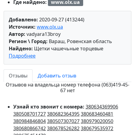
Где найдено:
www.olx.ua
Добавлено:
2020-09-27 (413244)
Источник:
www.olx.ua
Автор:
vadyara13broy
Регион \ Город:
Вараш, Ровенская область
Найдено:
Щетки чашечьные торцевые
Подробнее
Отзывы
Добавить отзыв
Отзывов на владельца номер телефона (063)419-45-
67 нет
Узнай кто звонит с номера:
380634369906
380508701727
380682364395
380683460481
380984846804
380507307027
380979020050
380680866742
380678526282
380679535972